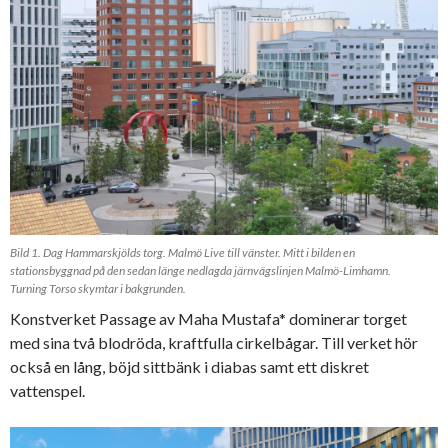
Bild 1. Dag Hammarskjölds torg. Malmö Live till vänster. Mitt i bilden en
stationsbyggnad på den sedan länge nedlagda järnvägslinjen Malmö-Limhamn.
Turning Torso skymtar i bakgrunden.
Konstverket Passage av Maha Mustafa* dominerar torget
med sina två blodröda, kraftfulla cirkelbågar. Till verket hör
också en lång, böjd sittbänk i diabas samt ett diskret
vattenspel.