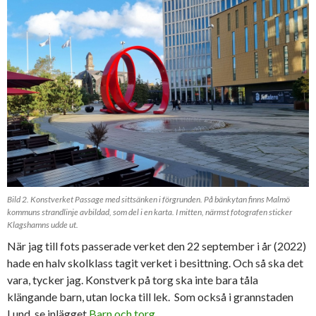
Bild 2. Konstverket Passage med sittsänken i förgrunden. På bänkytan finns Malmö
kommuns strandlinje avbildad, som del i en karta. I mitten, närmst fotografen sticker
Klagshamns udde ut.
När jag till fots passerade verket den 22 september i år (2022)
hade en halv skolklass tagit verket i besittning. Och så ska det
vara, tycker jag. Konstverk på torg ska inte bara tåla
klängande barn, utan locka till lek. Som också i grannstaden
Lund, se inlägget
Barn och torg
.