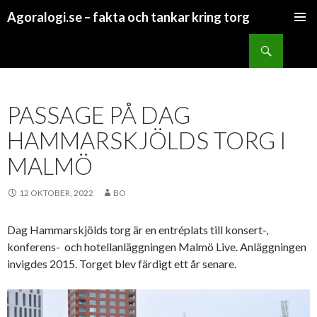
Agoralogi.se – fakta och tankar kring torg
HOPPA TILL INNEHÅLL
Sök
PASSAGE PÅ DAG
HAMMARSKJÖLDS TORG I
MALMÖ
12 OKTOBER, 2022
BO
Dag Hammarskjölds torg är en entréplats till konsert-,
konferens- och hotellanläggningen Malmö Live. Anläggningen
invigdes 2015. Torget blev färdigt ett år senare.