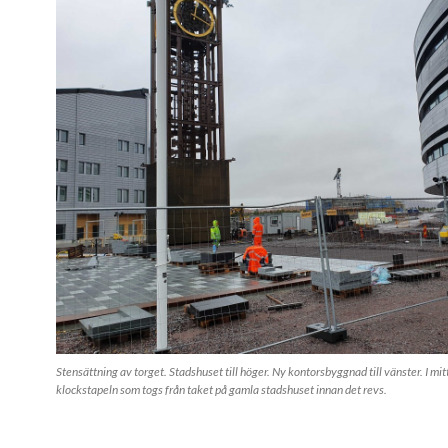
Stensättning av torget. Stadshuset till höger. Ny kontorsbyggnad till vänster. I mit
klockstapeln som togs från taket på gamla stadshuset innan det revs.