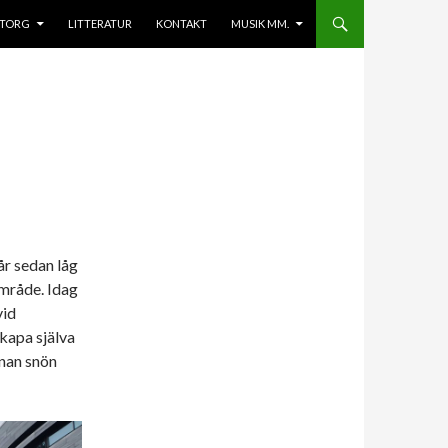
 TORG
LITTERATUR
KONTAKT
MUSIK MM.
år sedan låg
område. Idag
vid
kapa själva
nnan snön