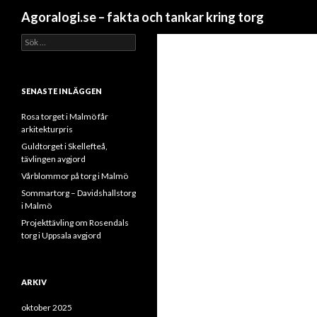
Sök
Agoralogi.se – fakta och tankar kring torg
Sök efter:
SENASTE INLÄGGEN
Rosa torget i Malmö får
arkitekturpris
Guldtorget i Skellefteå,
tävlingen avgjord
Vårblommor på torg i Malmö
Sommartorg – Davidshallstorg
i Malmö
Projekttävling om Rosendals
torg i Uppsala avgjord
ARKIV
oktober 2025