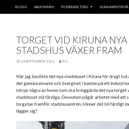
HOPPA TILL INNEHÅLL
BLOGG
VÄLKOMMEN
STUDERADE TORG
OLIKA ASPEKTER PÅ
TORGET VID KIRUNA NYA
STADSHUS VÄXER FRAM
24 SEPTEMBER, 2021
BO
När jag besökte det nya stadshuset i Kiruna för drygt två 
det ganska ensamt och övergivet i kanten på ett industri
börjar några av husen som ska kringgärda det nya torget 
stadshuset stå färdiga. Dessutom pågår arbetet med att s
torgytan framför stadshusentrén. Hinner det bli färdigt i
lägger sig?